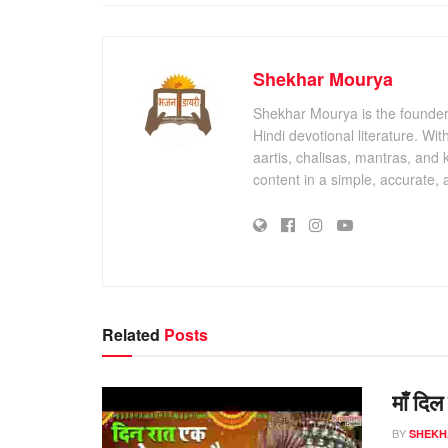
Shekhar Mourya
Shekhar Mourya is the founder 
Hindi devotional literature. Wi
aartis, chalisas, mantras, and 
content in a simple, accurate,
Related
Posts
माँ दिल
BY
SHEKH