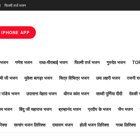
न
फिल्मी तर्ज भजन
IPHONE APP
ाँ भजन
गणेश भजन
राधा-मीराबाई भजन
फिल्मी तर्ज भजन
गुरुदेव भजन
TOP
ोमी जी भजन
मुकेश बागड़ा भजन
चित्र विचित्र भजन
उमा लहरी भजन
रजनी र
 पांडेय भजन
उपासना मेहता भजन
धीरज कांत भजन
साध्वी पूर्णिमा दीदी
देवकी 
ूपम भजन
बिंदु जी महाराज भजन
ब्रम्हानंद भजन
प्रदीप के भजन
जैन भजन
िक्स
सत्संग भजन लिरिक्स
रामायण भजन
होली भजन लिरिक्स
गरबा लिरिक्स