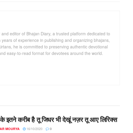
and editor of Bhajan Diary, a trusted platform dedicated to
th years of experience in publishing and organizing bhajans,
kirtans, he is committed to preserving authentic devotional
 and easy-to-read format for devotees around the world.
 के इतने करीब है तू जिधर भी देखूं नज़र तू आए लिरिक्स
16/10/2020
AR MOURYA
0