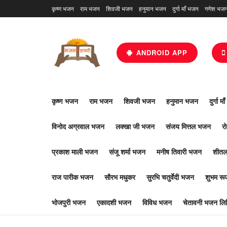
कृष्ण भजन
राम भजन
शिवजी भजन
हनुमान भजन
दुर्गा माँ भजन
गणेश भज
ANDROID APP
कृष्ण भजन
राम भजन
शिवजी भजन
हनुमान भजन
दुर्गा म
विनोद अग्रवाल भजन
लक्खा जी भजन
संजय मित्तल भजन
र
प्रकाश माली भजन
संजू शर्मा भजन
मनीष तिवारी भजन
शीतल
राज पारीक भजन
सौरभ मधुकर
सुरभि चतुर्वेदी भजन
शुभम र
भोजपुरी भजन
एकादशी भजन
विविध भजन
चेतावनी भजन लिर