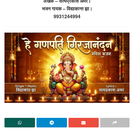
लेखक – सत्यप्रकाश अमर।
भजन गायक – विद्याकान्त झा।
9931244994