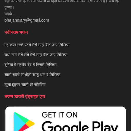
यहाँ पर सभी प्रकार के भजनों के हिंदी लिरिक्स और वीडियो देख सकते है। जय श्री
कृष्णा।
संपर्क -
bhajandiary@gmail.com
नवीनतम भजन
महाकाल रटते रटते मेरी उम्र बीत जाए लिरिक्स
राधा नाम लेते लेते मेरी उम्र बीत जाए लिरिक्स
दुनिया में महादेव देव है निराले लिरिक्स
चालो चालो साथीड़ो खाटू धाम रे लिरिक्स
झूला झूलण चालो ओ साँवरिया
भजन डायरी एंड्राइड एप्प