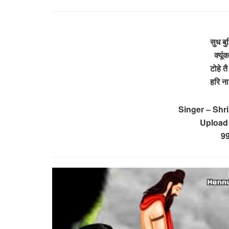
सुध बुद
क्यूं
टोहे तै
हरि ना
Singer – Shr
Upload
9