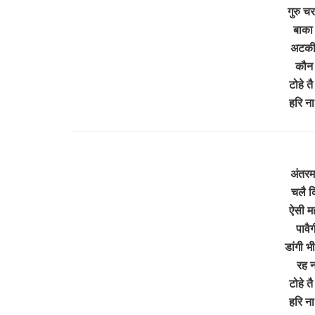
गुरु चर
बाका 
अटकी 
कौन 
टोहे तै
हरि ना
अंतरमन
चलै क
ऐसी मह
पावै
डांगी भ
रह ना
टोहे तै
हरि ना