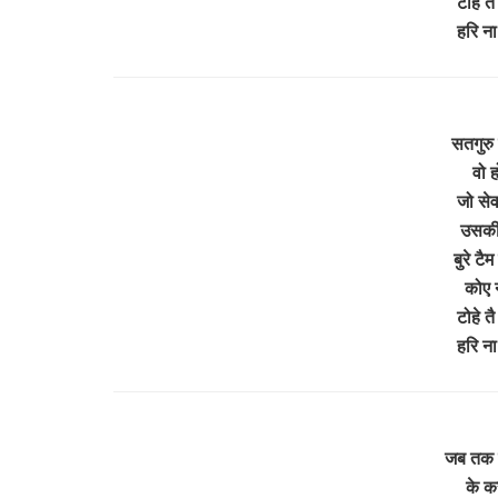
टोहे तै
हरि ना
सतगुरु 
वो ह
जो सेवा
उसकी 
बुरे टै
कोए न
टोहे तै
हरि ना
जब तक स
के क