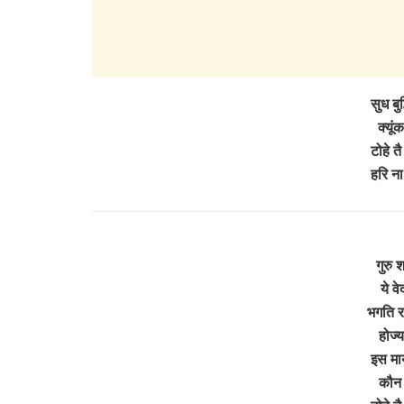
सुध बुद
क्यूं
टोहे तै
हरि ना
गुरु 
ये वे
भगति र
होज्
इस माय
कौन 