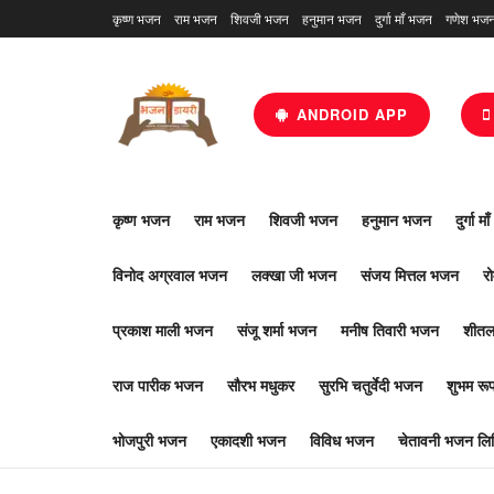
कृष्ण भजन
राम भजन
शिवजी भजन
हनुमान भजन
दुर्गा माँ भजन
गणेश भज
ANDROID APP
कृष्ण भजन
राम भजन
शिवजी भजन
हनुमान भजन
दुर्गा म
विनोद अग्रवाल भजन
लक्खा जी भजन
संजय मित्तल भजन
र
प्रकाश माली भजन
संजू शर्मा भजन
मनीष तिवारी भजन
शीतल
राज पारीक भजन
सौरभ मधुकर
सुरभि चतुर्वेदी भजन
शुभम र
भोजपुरी भजन
एकादशी भजन
विविध भजन
चेतावनी भजन लिर