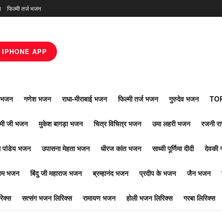
न
फिल्मी तर्ज भजन
IPHONE APP
ाँ भजन
गणेश भजन
राधा-मीराबाई भजन
फिल्मी तर्ज भजन
गुरुदेव भजन
TOP
ोमी जी भजन
मुकेश बागड़ा भजन
चित्र विचित्र भजन
उमा लहरी भजन
रजनी र
 पांडेय भजन
उपासना मेहता भजन
धीरज कांत भजन
साध्वी पूर्णिमा दीदी
देवकी 
ूपम भजन
बिंदु जी महाराज भजन
ब्रम्हानंद भजन
प्रदीप के भजन
जैन भजन
िक्स
सत्संग भजन लिरिक्स
रामायण भजन
होली भजन लिरिक्स
गरबा लिरिक्स