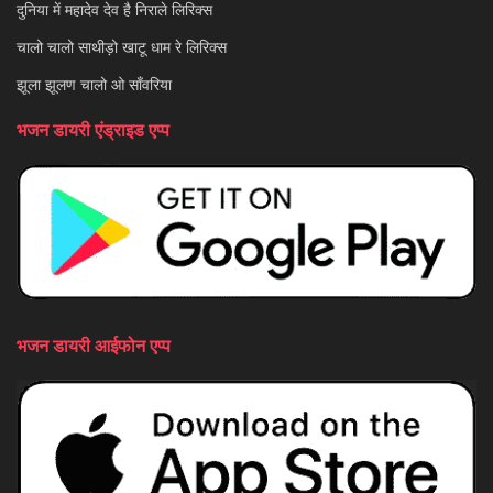
दुनिया में महादेव देव है निराले लिरिक्स
चालो चालो साथीड़ो खाटू धाम रे लिरिक्स
झूला झूलण चालो ओ साँवरिया
भजन डायरी एंड्राइड एप्प
भजन डायरी आईफोन एप्प