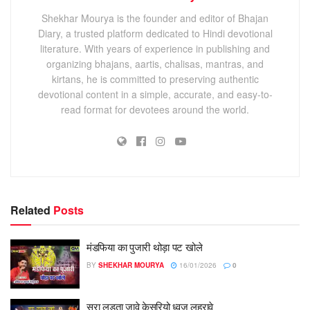
Shekhar Mourya is the founder and editor of Bhajan
Diary, a trusted platform dedicated to Hindi devotional
literature. With years of experience in publishing and
organizing bhajans, aartis, chalisas, mantras, and
kirtans, he is committed to preserving authentic
devotional content in a simple, accurate, and easy-to-
read format for devotees around the world.
Related
Posts
मंडफिया का पुजारी थोड़ा पट खोले
BY
SHEKHAR MOURYA
16/01/2026
0
सुरा लड़ता जावे केसरियो ध्वज लहरावे