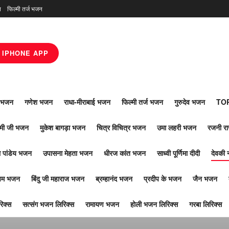
न
फिल्मी तर्ज भजन
IPHONE APP
ाँ भजन
गणेश भजन
राधा-मीराबाई भजन
फिल्मी तर्ज भजन
गुरुदेव भजन
TOP
ोमी जी भजन
मुकेश बागड़ा भजन
चित्र विचित्र भजन
उमा लहरी भजन
रजनी र
 पांडेय भजन
उपासना मेहता भजन
धीरज कांत भजन
साध्वी पूर्णिमा दीदी
देवकी 
ूपम भजन
बिंदु जी महाराज भजन
ब्रम्हानंद भजन
प्रदीप के भजन
जैन भजन
िक्स
सत्संग भजन लिरिक्स
रामायण भजन
होली भजन लिरिक्स
गरबा लिरिक्स