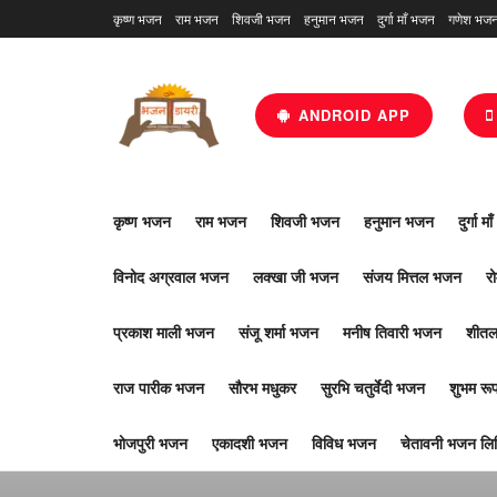
कृष्ण भजन
राम भजन
शिवजी भजन
हनुमान भजन
दुर्गा माँ भजन
गणेश भज
ANDROID APP
कृष्ण भजन
राम भजन
शिवजी भजन
हनुमान भजन
दुर्गा म
विनोद अग्रवाल भजन
लक्खा जी भजन
संजय मित्तल भजन
र
प्रकाश माली भजन
संजू शर्मा भजन
मनीष तिवारी भजन
शीतल
राज पारीक भजन
सौरभ मधुकर
सुरभि चतुर्वेदी भजन
शुभम र
भोजपुरी भजन
एकादशी भजन
विविध भजन
चेतावनी भजन लिर