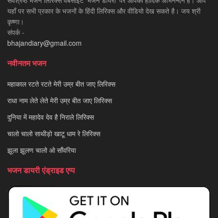
सर्वश्रेष्ठ भजन लिरिक्स वेबसाइट 'भजन डायरी' पर आपका हार्दिक अभिनन्दन है। आप
यहाँ पर सभी प्रकार के भजनों के हिंदी लिरिक्स और वीडियो देख सकते है। जय श्री
कृष्णा।
संपर्क -
bhajandiary@gmail.com
नवीनतम भजन
महाकाल रटते रटते मेरी उम्र बीत जाए लिरिक्स
राधा नाम लेते लेते मेरी उम्र बीत जाए लिरिक्स
दुनिया में महादेव देव है निराले लिरिक्स
चालो चालो साथीड़ो खाटू धाम रे लिरिक्स
झूला झूलण चालो ओ साँवरिया
भजन डायरी एंड्राइड एप्प