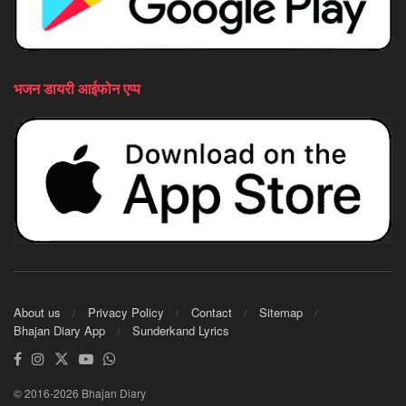
भजन डायरी आईफोन एप्प
About us
Privacy Policy
Contact
Sitemap
Bhajan Diary App
Sunderkand Lyrics
© 2016-2026 Bhajan Diary