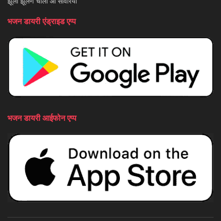
झूला झूलण चालो ओ साँवरिया
भजन डायरी एंड्राइड एप्प
भजन डायरी आईफोन एप्प