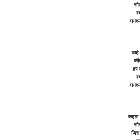
सोऊ
श्
घनश्य
चाहे
कीर
हर ज
श्
घनश्य
कहता 
सौग
जिस 