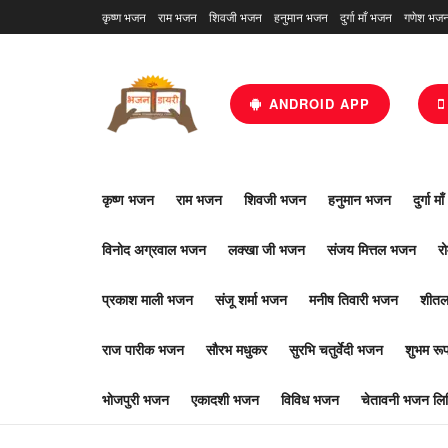
कृष्ण भजन
राम भजन
शिवजी भजन
हनुमान भजन
दुर्गा माँ भजन
गणेश भज
ANDROID APP
कृष्ण भजन
राम भजन
शिवजी भजन
हनुमान भजन
दुर्गा म
विनोद अग्रवाल भजन
लक्खा जी भजन
संजय मित्तल भजन
र
प्रकाश माली भजन
संजू शर्मा भजन
मनीष तिवारी भजन
शीतल
राज पारीक भजन
सौरभ मधुकर
सुरभि चतुर्वेदी भजन
शुभम र
भोजपुरी भजन
एकादशी भजन
विविध भजन
चेतावनी भजन लिर