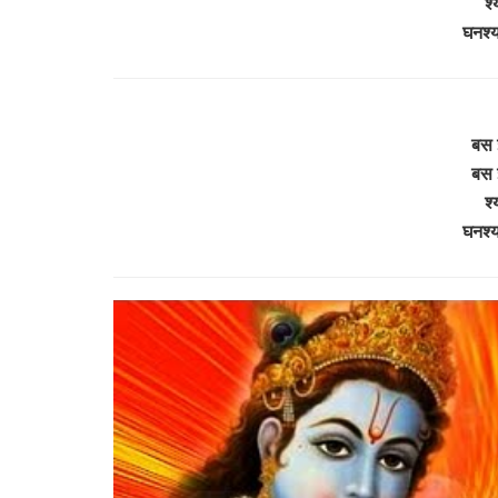
श्
घनश्य
बस इ
बस इ
श्
घनश्य