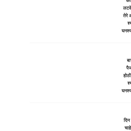
कान
लटके
तेरे 
श्
घनश्य
बाज
पैज
होठो
श्
घनश्य
दिन 
चाह