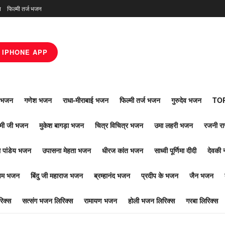
न
फिल्मी तर्ज भजन
IPHONE APP
ाँ भजन
गणेश भजन
राधा-मीराबाई भजन
फिल्मी तर्ज भजन
गुरुदेव भजन
TOP
ोमी जी भजन
मुकेश बागड़ा भजन
चित्र विचित्र भजन
उमा लहरी भजन
रजनी र
 पांडेय भजन
उपासना मेहता भजन
धीरज कांत भजन
साध्वी पूर्णिमा दीदी
देवकी 
ूपम भजन
बिंदु जी महाराज भजन
ब्रम्हानंद भजन
प्रदीप के भजन
जैन भजन
िक्स
सत्संग भजन लिरिक्स
रामायण भजन
होली भजन लिरिक्स
गरबा लिरिक्स