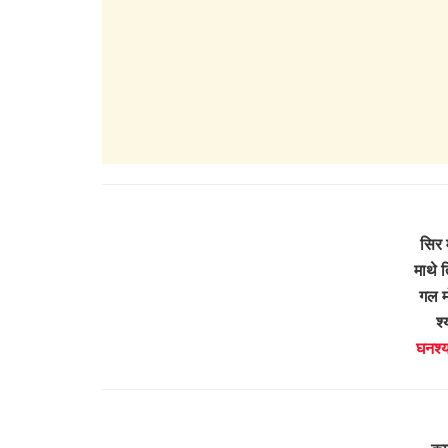
सिर 
माथे 
गल म
श्
घनश्