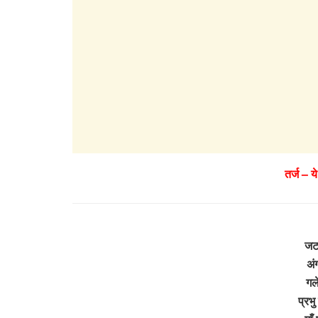
तर्ज – य
जटा
अं
गले
प्रभ