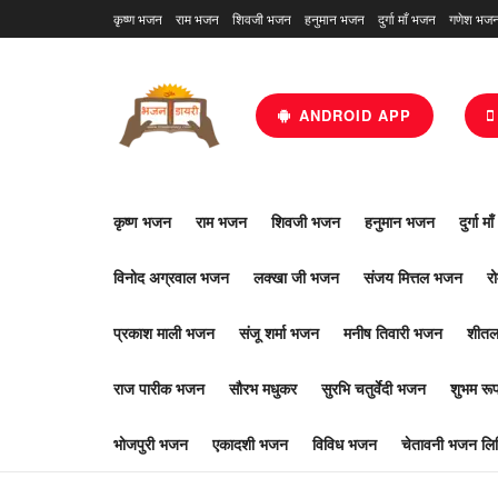
कृष्ण भजन
राम भजन
शिवजी भजन
हनुमान भजन
दुर्गा माँ भजन
गणेश भज
ANDROID APP
कृष्ण भजन
राम भजन
शिवजी भजन
हनुमान भजन
दुर्गा म
विनोद अग्रवाल भजन
लक्खा जी भजन
संजय मित्तल भजन
र
प्रकाश माली भजन
संजू शर्मा भजन
मनीष तिवारी भजन
शीतल
राज पारीक भजन
सौरभ मधुकर
सुरभि चतुर्वेदी भजन
शुभम र
भोजपुरी भजन
एकादशी भजन
विविध भजन
चेतावनी भजन लिर