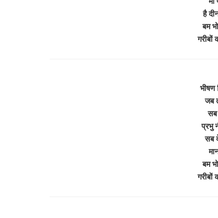
माँ 
है दी
बम भोल
गरीबों
भीषण व
जब त
सब 
प्रभु
सब द
मान
बम भोल
गरीबों