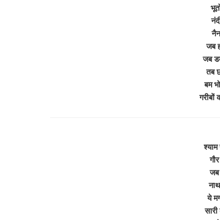
भूत
नं
नै
जब हो
जब डम
तब छ
बम भोल
गरीबों
श्याम
गौर
जब भ
नाथ
ये म
सारी 