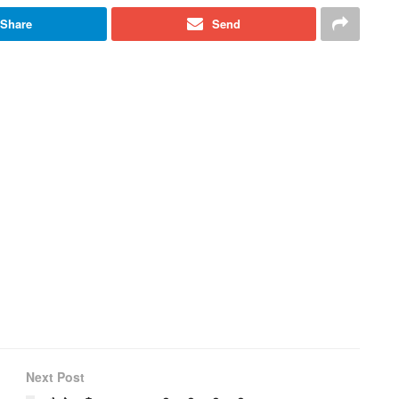
Share
Send
Next Post