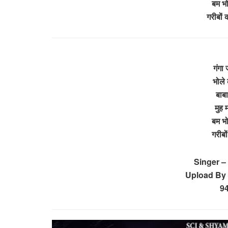
बम भोल
गरीबों
गंगा 
भोले 
बाबा
मुह म
बम भो
गरीबो
Singer –
Upload By 
9