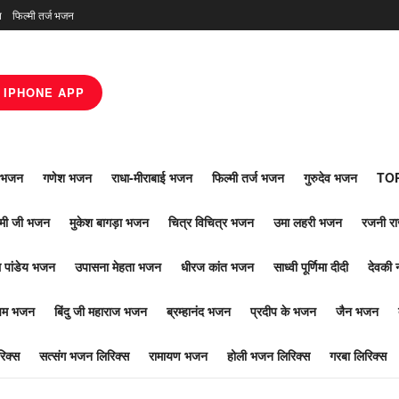
न
फिल्मी तर्ज भजन
IPHONE APP
ाँ भजन
गणेश भजन
राधा-मीराबाई भजन
फिल्मी तर्ज भजन
गुरुदेव भजन
TOP
ोमी जी भजन
मुकेश बागड़ा भजन
चित्र विचित्र भजन
उमा लहरी भजन
रजनी र
 पांडेय भजन
उपासना मेहता भजन
धीरज कांत भजन
साध्वी पूर्णिमा दीदी
देवकी 
ूपम भजन
बिंदु जी महाराज भजन
ब्रम्हानंद भजन
प्रदीप के भजन
जैन भजन
िक्स
सत्संग भजन लिरिक्स
रामायण भजन
होली भजन लिरिक्स
गरबा लिरिक्स