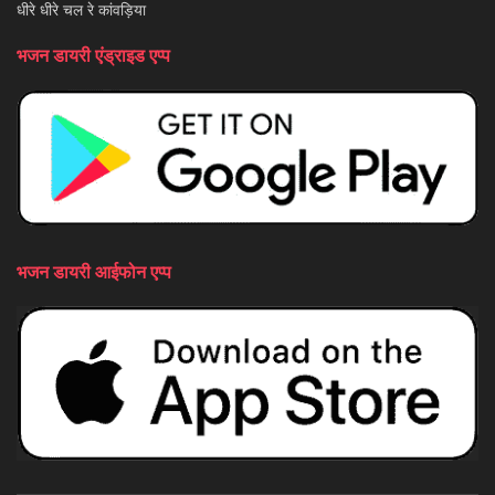
धीरे धीरे चल रे कांवड़िया
भजन डायरी एंड्राइड एप्प
भजन डायरी आईफोन एप्प