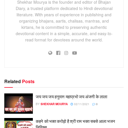
Shekhar Mourya is the founder and editor of Bhajan
Diary, a trusted platform dedicated to Hindi devotional
literature. With years of experience in publishing and
organizing bhajans, aartis, chalisas, mantras, and
kirtans, he is committed to preserving authentic
devotional content in a simple, accurate, and easy-to-
read format for devotees around the world.
Related
Posts
जय जय जय हनुमान महाप्रभो जय अंजनी के लाला
BY
SHEKHAR MOURYA
02/11/2021
0
कहने को भक्त करोड़ो है श्री राम भक्त सबसे आला भजन
लिरिक्स