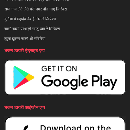
राधा नाम लेते लेते मेरी उम्र बीत जाए लिरिक्स
दुनिया में महादेव देव है निराले लिरिक्स
चालो चालो साथीड़ो खाटू धाम रे लिरिक्स
झूला झूलण चालो ओ साँवरिया
भजन डायरी एंड्राइड एप्प
भजन डायरी आईफोन एप्प