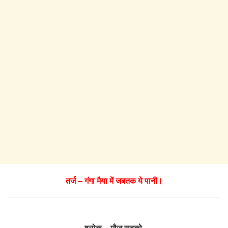
तर्ज – गंगा मैया में जबतक ये पानी।
श्लोक – मौज सबको,