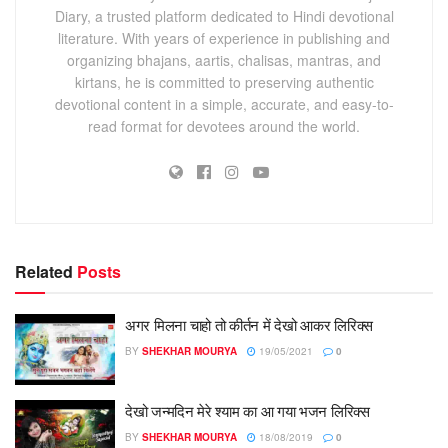
Diary, a trusted platform dedicated to Hindi devotional
literature. With years of experience in publishing and
organizing bhajans, aartis, chalisas, mantras, and
kirtans, he is committed to preserving authentic
devotional content in a simple, accurate, and easy-to-
read format for devotees around the world.
Related
Posts
अगर मिलना चाहो तो कीर्तन में देखो आकर लिरिक्स
BY
SHEKHAR MOURYA
19/05/2021
0
देखो जन्मदिन मेरे श्याम का आ गया भजन लिरिक्स
BY
SHEKHAR MOURYA
18/08/2019
0