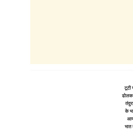
टूटी 
ढोलक 
तंदु
के भ
आयो
भात 