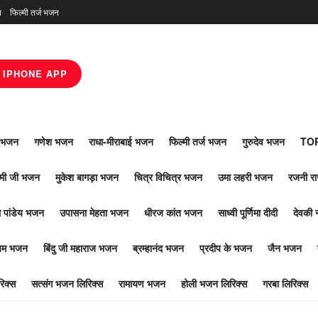
न
फिल्मी तर्ज भजन
IPHONE APP
ाँ भजन
गणेश भजन
राधा-मीराबाई भजन
फिल्मी तर्ज भजन
गुरुदेव भजन
TOP
ोमी जी भजन
मुकेश बागड़ा भजन
चित्र विचित्र भजन
उमा लहरी भजन
रजनी र
 पांडेय भजन
उपासना मेहता भजन
धीरज कांत भजन
साध्वी पूर्णिमा दीदी
देवकी 
ूपम भजन
बिंदु जी महाराज भजन
ब्रम्हानंद भजन
प्रदीप के भजन
जैन भजन
िक्स
सत्संग भजन लिरिक्स
रामायण भजन
होली भजन लिरिक्स
गरबा लिरिक्स