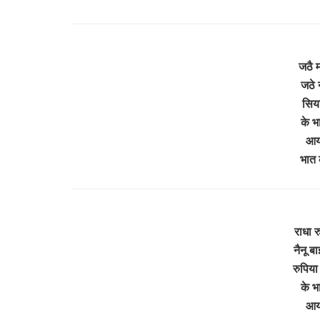
जठै म
जठे 
सिया
के भ
आयो
भात 
राधा र
नैनू ब
रुपिया
के भ
आयो