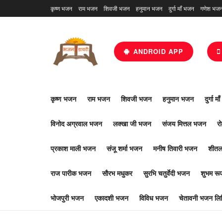
कृष्ण भजन
राम भजन
शिवजी भजन
हनुमान भजन
दुर्गा माँ भजन
गणेश भज
ANDROID APP
कृष्ण भजन
राम भजन
शिवजी भजन
हनुमान भजन
दुर्गा म
विनोद अग्रवाल भजन
लक्खा जी भजन
संजय मित्तल भजन
र
प्रकाश माली भजन
संजू शर्मा भजन
मनीष तिवारी भजन
शीतल
राज पारीक भजन
सौरभ मधुकर
सुरभि चतुर्वेदी भजन
शुभम र
भोजपुरी भजन
एकादशी भजन
विविध भजन
चेतावनी भजन लिर