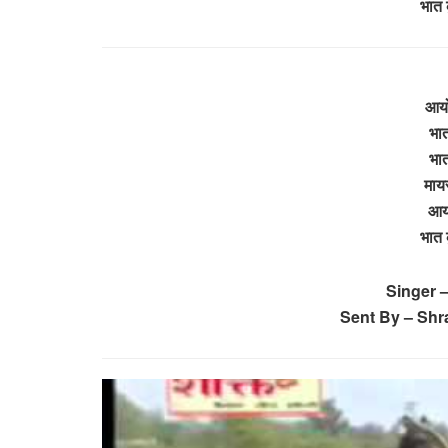
भात 
आयो
भात
भात
मायर
आयो
भात 
Singer –
Sent By – Shr