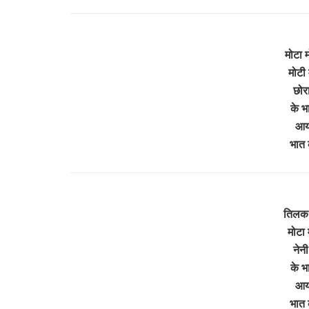
मोटा 
मोटी 
छोरा
के भ
आयो
भात 
तिलक 
मोटा 
नेनी
के भ
आयो
भात 