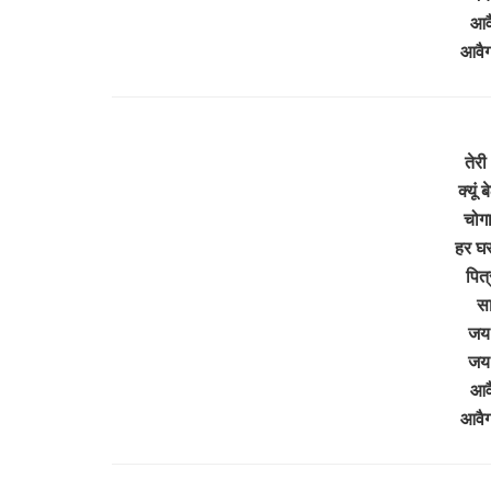
आवै
आवैग
तेरी
क्यूं
चोगा
हर घर
पित्
सा
जय
जय
आवै
आवैग