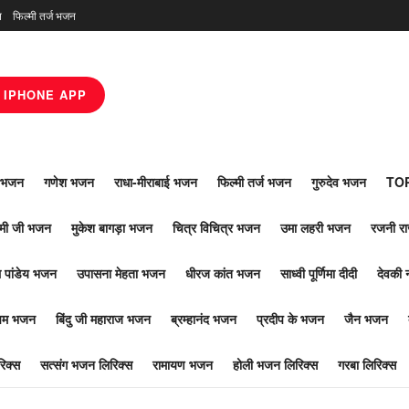
न
फिल्मी तर्ज भजन
IPHONE APP
ाँ भजन
गणेश भजन
राधा-मीराबाई भजन
फिल्मी तर्ज भजन
गुरुदेव भजन
TOP
ोमी जी भजन
मुकेश बागड़ा भजन
चित्र विचित्र भजन
उमा लहरी भजन
रजनी र
 पांडेय भजन
उपासना मेहता भजन
धीरज कांत भजन
साध्वी पूर्णिमा दीदी
देवकी 
ूपम भजन
बिंदु जी महाराज भजन
ब्रम्हानंद भजन
प्रदीप के भजन
जैन भजन
िक्स
सत्संग भजन लिरिक्स
रामायण भजन
होली भजन लिरिक्स
गरबा लिरिक्स