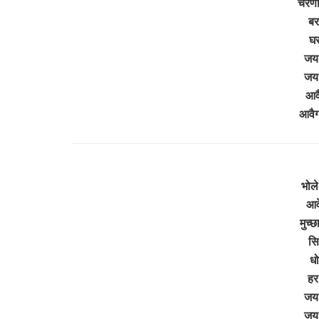
चरणा 
बर
घर
जय
जय
आवै
आवैग
भोले
आवे
मुच्छ
सि
धो
हर 
जय
जय