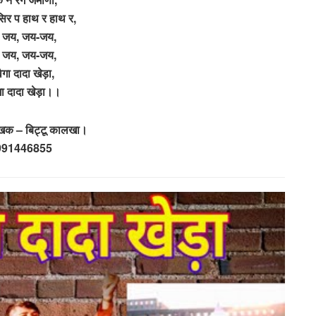
सिर प हाथ र हाथ र,
 जय, जय-जय,
 जय, जय-जय,
गा दादा खेड़ा,
ा दादा खेड़ा।।
खक – बिट्टू कालखा।
991446855