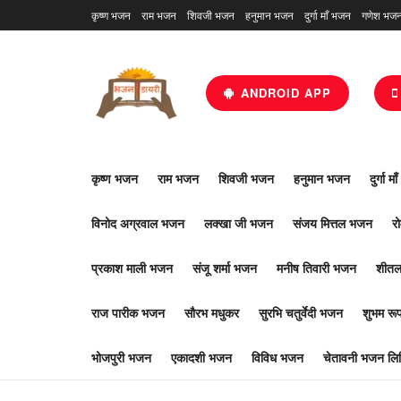
कृष्ण भजन
राम भजन
शिवजी भजन
हनुमान भजन
दुर्गा माँ भजन
गणेश भज
ANDROID APP
कृष्ण भजन
राम भजन
शिवजी भजन
हनुमान भजन
दुर्गा म
विनोद अग्रवाल भजन
लक्खा जी भजन
संजय मित्तल भजन
र
प्रकाश माली भजन
संजू शर्मा भजन
मनीष तिवारी भजन
शीतल
राज पारीक भजन
सौरभ मधुकर
सुरभि चतुर्वेदी भजन
शुभम र
भोजपुरी भजन
एकादशी भजन
विविध भजन
चेतावनी भजन लिर