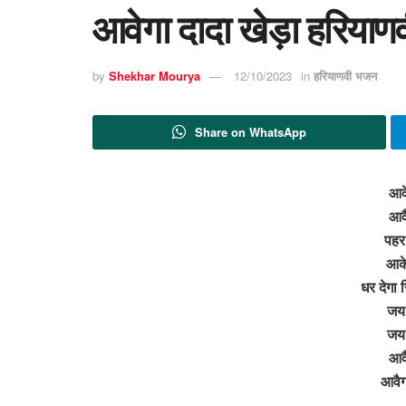
आवेगा दादा खेड़ा हरियाण
by
Shekhar Mourya
12/10/2023
in
हरियाणवी भजन
Share on WhatsApp
आवे
आवै
पहर
आके
धर देगा 
जय
जय
आवै
आवैग