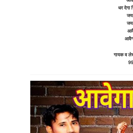
धर देगा 
जय
जय
आवै
आवैग
गायक व ले
9