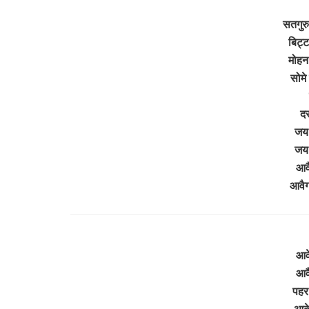
सतगुरु
बिट्
मोहन
सोमे
दर
जय
जय
आवै
आवैग
आवे
आवै
पहर
आके