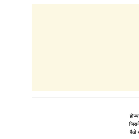
होज्य
जिसने
बैठो 