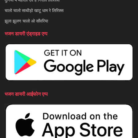
चालो चालो साथीड़ो खाटू धाम रे लिरिक्स
झूला झूलण चालो ओ साँवरिया
भजन डायरी एंड्राइड एप्प
भजन डायरी आईफोन एप्प