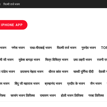
न
फिल्मी तर्ज भजन
IPHONE APP
ाँ भजन
गणेश भजन
राधा-मीराबाई भजन
फिल्मी तर्ज भजन
गुरुदेव भजन
TOP
ोमी जी भजन
मुकेश बागड़ा भजन
चित्र विचित्र भजन
उमा लहरी भजन
रजनी र
 पांडेय भजन
उपासना मेहता भजन
धीरज कांत भजन
साध्वी पूर्णिमा दीदी
देवकी 
ूपम भजन
बिंदु जी महाराज भजन
ब्रम्हानंद भजन
प्रदीप के भजन
जैन भजन
िक्स
सत्संग भजन लिरिक्स
रामायण भजन
होली भजन लिरिक्स
गरबा लिरिक्स