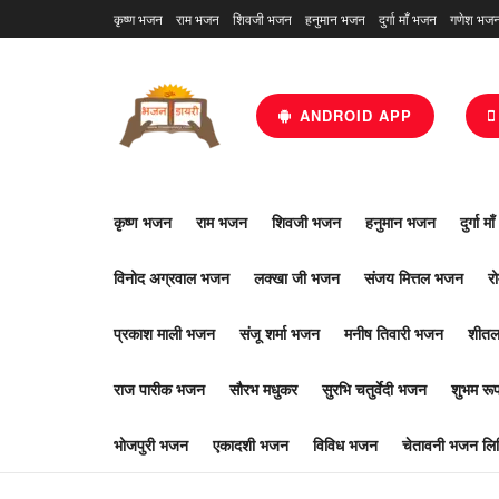
कृष्ण भजन
राम भजन
शिवजी भजन
हनुमान भजन
दुर्गा माँ भजन
गणेश भज
ANDROID APP
कृष्ण भजन
राम भजन
शिवजी भजन
हनुमान भजन
दुर्गा म
विनोद अग्रवाल भजन
लक्खा जी भजन
संजय मित्तल भजन
र
प्रकाश माली भजन
संजू शर्मा भजन
मनीष तिवारी भजन
शीतल
राज पारीक भजन
सौरभ मधुकर
सुरभि चतुर्वेदी भजन
शुभम र
भोजपुरी भजन
एकादशी भजन
विविध भजन
चेतावनी भजन लिर