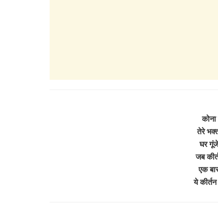
कोना 
तेरे भक्
घर गूंज
जब कीर्त
एक बार
ये कीर्तन