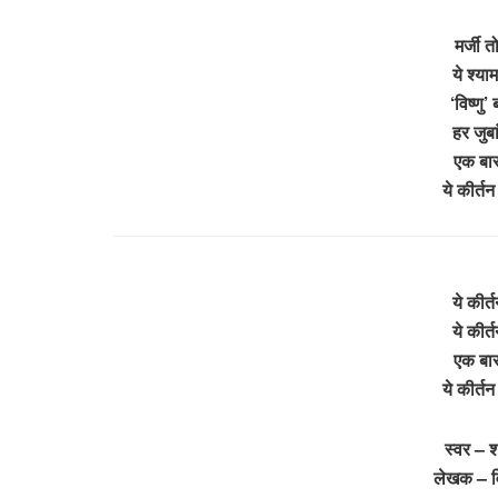
मर्जी त
ये श्या
‘विष्णु’
हर जुबां
एक बार
ये कीर्तन
ये कीर्त
ये कीर्त
एक बार
ये कीर्तन
स्वर – श
लेखक – विष