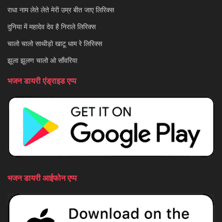
राधा नाम लेते लेते मेरी उम्र बीत जाए लिरिक्स
दुनिया में महादेव देव है निराले लिरिक्स
चालो चालो साथीड़ो खाटू धाम रे लिरिक्स
झूला झूलण चालो ओ साँवरिया
भजन डायरी एंड्राइड एप्प
भजन डायरी आईफोन एप्प