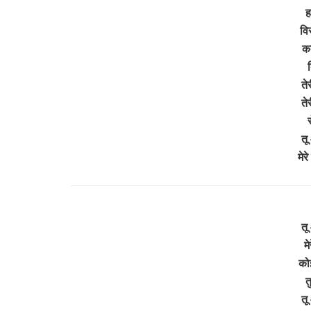
ह
वि
कब
ते
तेर
र
तू
मेर
तू
मे
को
त
तू