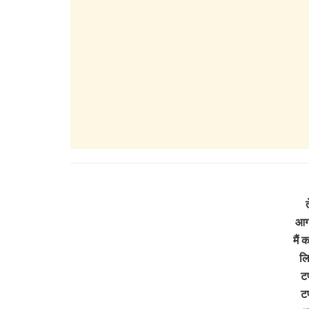
आग 
मैं 
लि
टप
टप