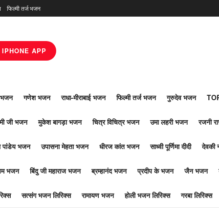
न
फिल्मी तर्ज भजन
IPHONE APP
ाँ भजन
गणेश भजन
राधा-मीराबाई भजन
फिल्मी तर्ज भजन
गुरुदेव भजन
TOP
ोमी जी भजन
मुकेश बागड़ा भजन
चित्र विचित्र भजन
उमा लहरी भजन
रजनी र
 पांडेय भजन
उपासना मेहता भजन
धीरज कांत भजन
साध्वी पूर्णिमा दीदी
देवकी 
ूपम भजन
बिंदु जी महाराज भजन
ब्रम्हानंद भजन
प्रदीप के भजन
जैन भजन
िक्स
सत्संग भजन लिरिक्स
रामायण भजन
होली भजन लिरिक्स
गरबा लिरिक्स