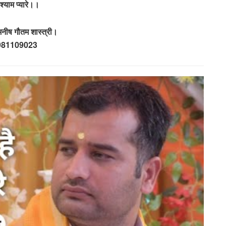
े श्याम प्यारे।।
नीष गौतम शास्त्री।
981109023