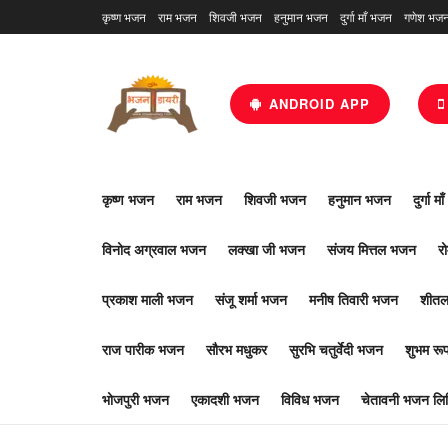
कृष्ण भजन
राम भजन
शिवजी भजन
हनुमान भजन
दुर्गा माँ भजन
गणेश भज
ANDROID APP
कृष्ण भजन
राम भजन
शिवजी भजन
हनुमान भजन
दुर्गा म
विनोद अग्रवाल भजन
लक्खा जी भजन
संजय मित्तल भजन
र
प्रकाश माली भजन
संजू शर्मा भजन
मनीष तिवारी भजन
शीतल
राज पारीक भजन
सौरभ मधुकर
सुरभि चतुर्वेदी भजन
शुभम र
भोजपुरी भजन
एकादशी भजन
विविध भजन
चेतावनी भजन लिर