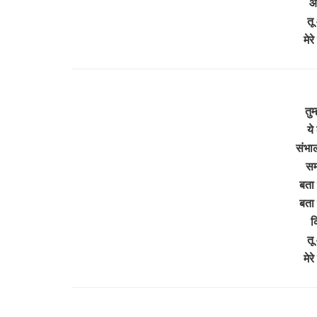
आ
तू
मेर
तुम
ये
संभाल
सम
बता 
बता 
क
तू
मेर