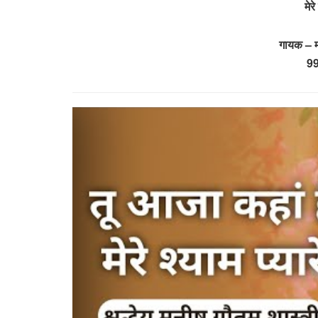
मेर
गायक – म
9