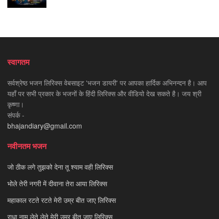
स्वागतम
सर्वश्रेष्ठ भजन लिरिक्स वेबसाइट 'भजन डायरी' पर आपका हार्दिक अभिनन्दन है। आप
यहाँ पर सभी प्रकार के भजनों के हिंदी लिरिक्स और वीडियो देख सकते है। जय श्री
कृष्णा।
संपर्क -
bhajandiary@gmail.com
नवीनतम भजन
जो ठीक लगे तुझको देना तू श्याम वही लिरिक्स
भोले तेरी नगरी में दीवाना तेरा आया लिरिक्स
महाकाल रटते रटते मेरी उम्र बीत जाए लिरिक्स
राधा नाम लेते लेते मेरी उम्र बीत जाए लिरिक्स