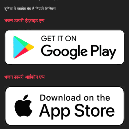
दुनिया में महादेव देव है निराले लिरिक्स
भजन डायरी एंड्राइड एप्प
भजन डायरी आईफोन एप्प