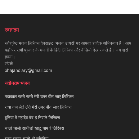
स्वागतम
सर्वश्रेष्ठ भजन लिरिक्स वेबसाइट 'भजन डायरी' पर आपका हार्दिक अभिनन्दन है। आप
यहाँ पर सभी प्रकार के भजनों के हिंदी लिरिक्स और वीडियो देख सकते है। जय श्री
कृष्णा।
संपर्क -
bhajandiary@gmail.com
नवीनतम भजन
महाकाल रटते रटते मेरी उम्र बीत जाए लिरिक्स
राधा नाम लेते लेते मेरी उम्र बीत जाए लिरिक्स
दुनिया में महादेव देव है निराले लिरिक्स
चालो चालो साथीड़ो खाटू धाम रे लिरिक्स
झूला झूलण चालो ओ साँवरिया