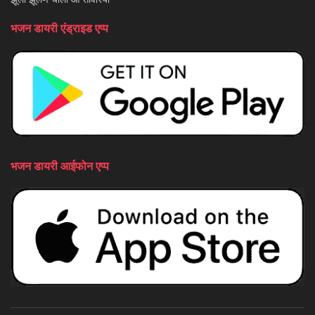
भजन डायरी एंड्राइड एप्प
भजन डायरी आईफोन एप्प