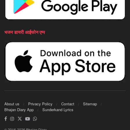
भजन डायरी आईफोन एप्प
About us
Privacy Policy
Contact
Sitemap
Bhajan Diary App
Sunderkand Lyrics
© 2016-2026 Bhajan Diary