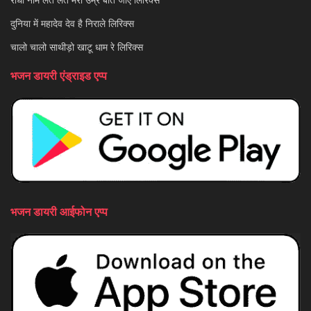
दुनिया में महादेव देव है निराले लिरिक्स
चालो चालो साथीड़ो खाटू धाम रे लिरिक्स
भजन डायरी एंड्राइड एप्प
भजन डायरी आईफोन एप्प