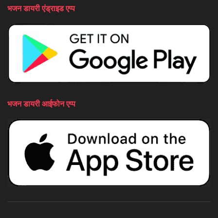
भजन डायरी एंड्राइड एप्प
भजन डायरी आईफोन एप्प