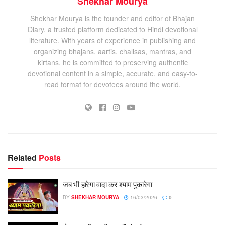
Shekhar Mourya
Shekhar Mourya is the founder and editor of Bhajan
Diary, a trusted platform dedicated to Hindi devotional
literature. With years of experience in publishing and
organizing bhajans, aartis, chalisas, mantras, and
kirtans, he is committed to preserving authentic
devotional content in a simple, accurate, and easy-to-
read format for devotees around the world.
Related
Posts
जब भी हारेगा वादा कर श्याम पुकारेगा
BY
SHEKHAR MOURYA
16/03/2026
0