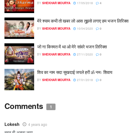
BY
SHEKHAR MOURYA
17/05/2018
4
मेरे श्याम कभी तो खबर लो आस तुझसे लगाए हम भजन लिरिक्स
BY
SHEKHAR MOURYA
10/04/2020
0
जो ना किस्मत में था ओ मेरे सांवरे भजन लिरिक्स
BY
SHEKHAR MOURYA
27/11/2020
0
शिव का नाम सदा सुखदाई जपले हरी ॐ नमः शिवाय
BY
SHEKHAR MOURYA
27/01/2018
0
Comments
1
Lokesh
4 years ago
बहुत ही अच्छा लगा .