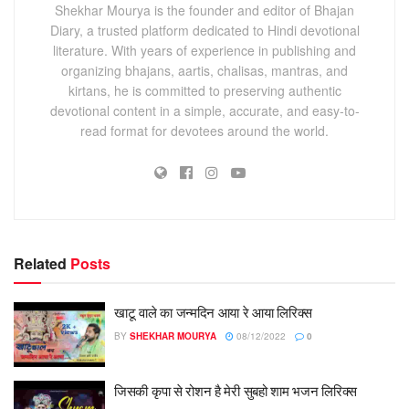
Shekhar Mourya is the founder and editor of Bhajan
Diary, a trusted platform dedicated to Hindi devotional
literature. With years of experience in publishing and
organizing bhajans, aartis, chalisas, mantras, and
kirtans, he is committed to preserving authentic
devotional content in a simple, accurate, and easy-to-
read format for devotees around the world.
Related
Posts
खाटू वाले का जन्मदिन आया रे आया लिरिक्स
BY
SHEKHAR MOURYA
08/12/2022
0
जिसकी कृपा से रोशन है मेरी सुबहो शाम भजन लिरिक्स