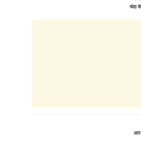
चंदा 
आर 