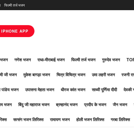
न
फिल्मी तर्ज भजन
IPHONE APP
ाँ भजन
गणेश भजन
राधा-मीराबाई भजन
फिल्मी तर्ज भजन
गुरुदेव भजन
TOP
ोमी जी भजन
मुकेश बागड़ा भजन
चित्र विचित्र भजन
उमा लहरी भजन
रजनी र
 पांडेय भजन
उपासना मेहता भजन
धीरज कांत भजन
साध्वी पूर्णिमा दीदी
देवकी 
ूपम भजन
बिंदु जी महाराज भजन
ब्रम्हानंद भजन
प्रदीप के भजन
जैन भजन
िक्स
सत्संग भजन लिरिक्स
रामायण भजन
होली भजन लिरिक्स
गरबा लिरिक्स