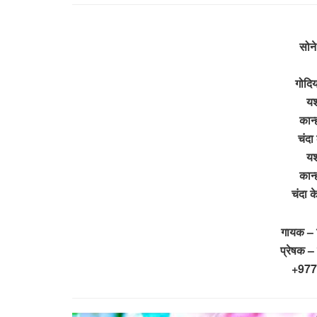
सोने
गोदिय
यश
कान्
चंदा
यश
कान्
चंदा 
गायक – 
प्रेषक –
+977