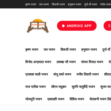
कृष्ण भजन
राम भजन
शिवजी भजन
हनुमान भजन
दुर्गा माँ भजन
गणेश भज
ANDROID APP
कृष्ण भजन
राम भजन
शिवजी भजन
हनुमान भजन
दुर्गा म
विनोद अग्रवाल भजन
लक्खा जी भजन
संजय मित्तल भजन
र
प्रकाश माली भजन
संजू शर्मा भजन
मनीष तिवारी भजन
शीतल
राज पारीक भजन
सौरभ मधुकर
सुरभि चतुर्वेदी भजन
शुभम र
भोजपुरी भजन
एकादशी भजन
विविध भजन
चेतावनी भजन लिर