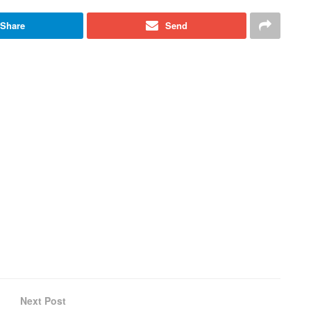
Share
Send
Next Post