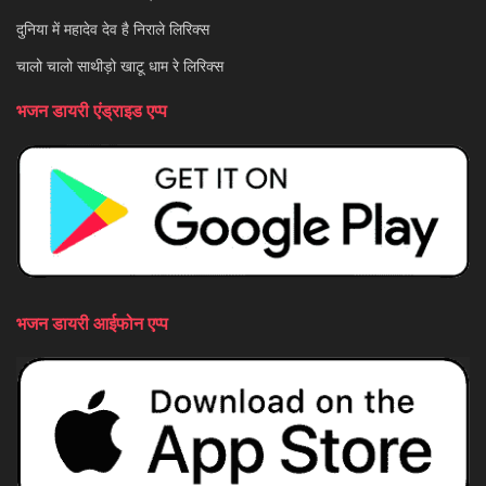
दुनिया में महादेव देव है निराले लिरिक्स
चालो चालो साथीड़ो खाटू धाम रे लिरिक्स
भजन डायरी एंड्राइड एप्प
भजन डायरी आईफोन एप्प