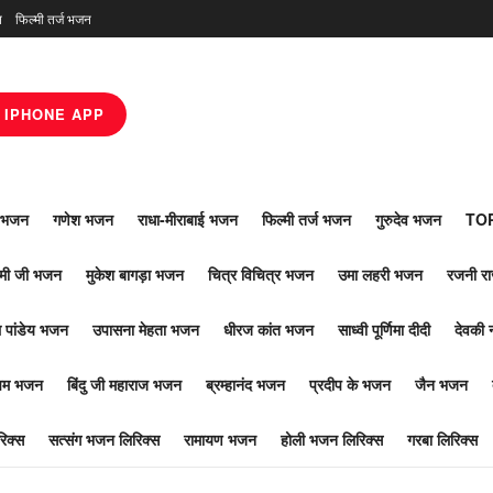
न
फिल्मी तर्ज भजन
IPHONE APP
ाँ भजन
गणेश भजन
राधा-मीराबाई भजन
फिल्मी तर्ज भजन
गुरुदेव भजन
TOP
ोमी जी भजन
मुकेश बागड़ा भजन
चित्र विचित्र भजन
उमा लहरी भजन
रजनी र
 पांडेय भजन
उपासना मेहता भजन
धीरज कांत भजन
साध्वी पूर्णिमा दीदी
देवकी 
ूपम भजन
बिंदु जी महाराज भजन
ब्रम्हानंद भजन
प्रदीप के भजन
जैन भजन
िक्स
सत्संग भजन लिरिक्स
रामायण भजन
होली भजन लिरिक्स
गरबा लिरिक्स