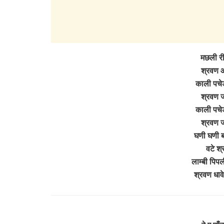
मछली री
श्रवण आय
काली पचेड
श्रवण ज
काली पचेड
श्रवण ज
घणी घणी ब
वटे श्
लाम्बी पिपल
श्रवण धाव