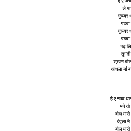
हे ए पाँ
ले पा
गुरूवर 
पढवा 
गुरूवर 
पढवा 
पढ़ लि
सुगडी 
श्रवण बोल्
आंधला माँ 
हे ए नाक थारा
मने तो 
बोल मारी
देवुला म
बोल मारी