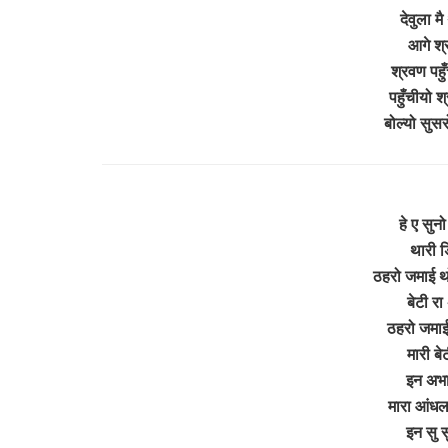
देवुला म
आगे श्र
श्रवण पहुँ
पहुँचीयो श
बोल्यो सुस
हे ए सुन
थारी ड
ठहरो जमाई थ
बेटी रा
ठहरो जमाई
मारी बे
इन अभा
मारा आंधला
इन सु 