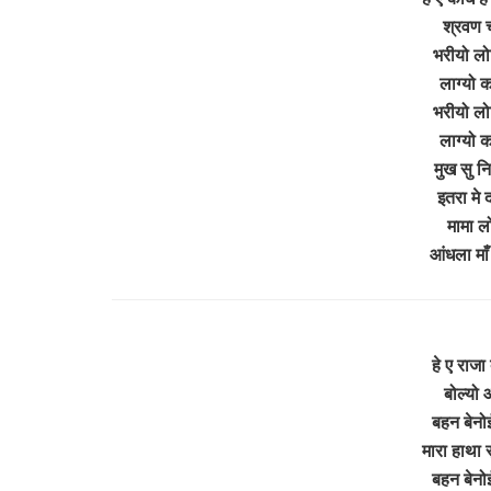
श्रवण च
भरीयो लो
लाग्यो क
भरीयो लो
लाग्यो क
मुख सु नि
इतरा मे
मामा ल
आंधला माँ
हे ए राज
बोल्यो
बहन बेनो
मारा हाथा स
बहन बेनो