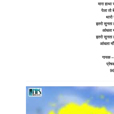
मारा हाथा स
पेला तो 
थारो 
इतरो सुनता 
आंधला मा
इतरो सुनता 
आंधला माँ
गायक –
प्रे
9