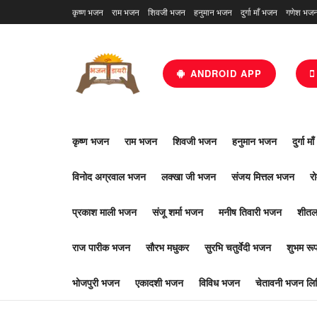
कृष्ण भजन
राम भजन
शिवजी भजन
हनुमान भजन
दुर्गा माँ भजन
गणेश भज
ANDROID APP
कृष्ण भजन
राम भजन
शिवजी भजन
हनुमान भजन
दुर्गा म
विनोद अग्रवाल भजन
लक्खा जी भजन
संजय मित्तल भजन
र
प्रकाश माली भजन
संजू शर्मा भजन
मनीष तिवारी भजन
शीतल
राज पारीक भजन
सौरभ मधुकर
सुरभि चतुर्वेदी भजन
शुभम र
भोजपुरी भजन
एकादशी भजन
विविध भजन
चेतावनी भजन लिर