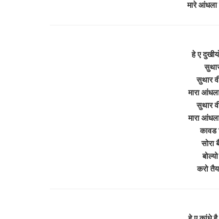
मारे आंधला 
हे ए दुखी
सुथार
सुथार व
मारा आंधला
सुथार व
मारा आंधला
कावड 
सोरा बै
बोल्य
करो तैय
हे ए कांधे 