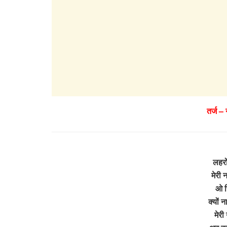
तर्ज –
लहरों
मेरी 
ओ च
क्यों न
मेरी