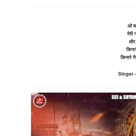
ओ सा
मेरी
और 
किनार
किनारे 
Singer 