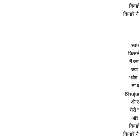
किनार
किनारे 
स्वा
किससे
मैं क
क्या
‘ओम’ 
ना 
Bhajan
ओ सा
मेरी
और 
किनार
किनारे 