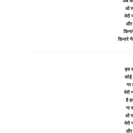
अब कर
ओ सा
मेरी
और 
किनार
किनारे 
इस वक
कोई 
गर त
मेरी 
है ह
ना 
ओ सा
मेरी
और 