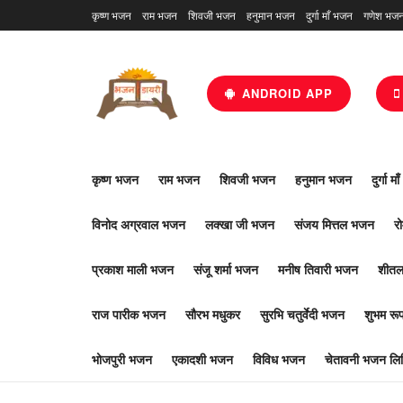
कृष्ण भजन
राम भजन
शिवजी भजन
हनुमान भजन
दुर्गा माँ भजन
गणेश भज
ANDROID APP
कृष्ण भजन
राम भजन
शिवजी भजन
हनुमान भजन
दुर्गा म
विनोद अग्रवाल भजन
लक्खा जी भजन
संजय मित्तल भजन
र
प्रकाश माली भजन
संजू शर्मा भजन
मनीष तिवारी भजन
शीतल
राज पारीक भजन
सौरभ मधुकर
सुरभि चतुर्वेदी भजन
शुभम र
भोजपुरी भजन
एकादशी भजन
विविध भजन
चेतावनी भजन लिर