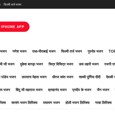
न
फिल्मी तर्ज भजन
IPHONE APP
ाँ भजन
गणेश भजन
राधा-मीराबाई भजन
फिल्मी तर्ज भजन
गुरुदेव भजन
TOP
ोमी जी भजन
मुकेश बागड़ा भजन
चित्र विचित्र भजन
उमा लहरी भजन
रजनी र
 पांडेय भजन
उपासना मेहता भजन
धीरज कांत भजन
साध्वी पूर्णिमा दीदी
देवकी 
ूपम भजन
बिंदु जी महाराज भजन
ब्रम्हानंद भजन
प्रदीप के भजन
जैन भजन
िक्स
सत्संग भजन लिरिक्स
रामायण भजन
होली भजन लिरिक्स
गरबा लिरिक्स