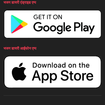
भजन डायरी एंड्राइड एप्प
भजन डायरी आईफोन एप्प