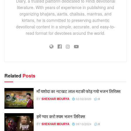
Diary, a trusted platform dedicated to Hindi devotional
literature. With years of experience in publishing and
organizing bhajans, aartis, chalisas, mantras, and
kirtans, he is committed to preserving authentic
devotional content in a simple, accurate, and easy-to-
read format for devotees around the world.
Related
Posts
माँ यशोदा का नटखट लाल मटकी फोड़ गयो भजन लिरिक्स
BY
SHEKHAR MOURYA
02/02/2020
0
हमें प्यार करो श्याम भजन लिरिक्स
BY
SHEKHAR MOURYA
09/10/2024
0