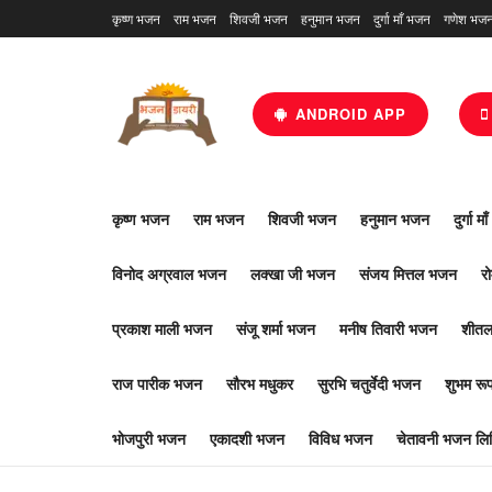
कृष्ण भजन
राम भजन
शिवजी भजन
हनुमान भजन
दुर्गा माँ भजन
गणेश भज
ANDROID APP
कृष्ण भजन
राम भजन
शिवजी भजन
हनुमान भजन
दुर्गा म
विनोद अग्रवाल भजन
लक्खा जी भजन
संजय मित्तल भजन
र
प्रकाश माली भजन
संजू शर्मा भजन
मनीष तिवारी भजन
शीतल
राज पारीक भजन
सौरभ मधुकर
सुरभि चतुर्वेदी भजन
शुभम र
भोजपुरी भजन
एकादशी भजन
विविध भजन
चेतावनी भजन लिर