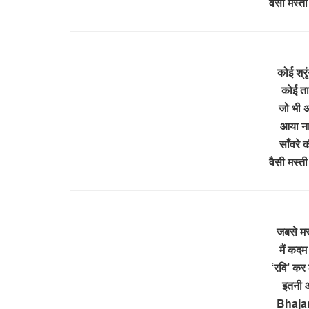
वैसी मस्ती
कोई श्र
कोई ताल
जो भी अ
आया ना 
साँवरे क
वैसी मस्ती
जबसे मस्
मैं कदम
‘रवि’ कर 
इतनी औ
Bhajan