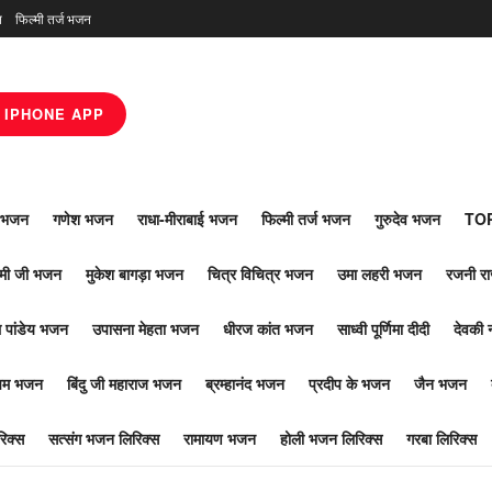
न
फिल्मी तर्ज भजन
IPHONE APP
ाँ भजन
गणेश भजन
राधा-मीराबाई भजन
फिल्मी तर्ज भजन
गुरुदेव भजन
TOP
ोमी जी भजन
मुकेश बागड़ा भजन
चित्र विचित्र भजन
उमा लहरी भजन
रजनी र
 पांडेय भजन
उपासना मेहता भजन
धीरज कांत भजन
साध्वी पूर्णिमा दीदी
देवकी 
ूपम भजन
बिंदु जी महाराज भजन
ब्रम्हानंद भजन
प्रदीप के भजन
जैन भजन
िक्स
सत्संग भजन लिरिक्स
रामायण भजन
होली भजन लिरिक्स
गरबा लिरिक्स