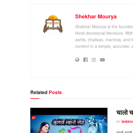
Shekhar Mourya
Shekhar Mourya is the founder 
Hindi devotional literature. Wi
aartis, chalisas, mantras, and 
content in a simple, accurate,
Related
Posts
चालो चा
BY
SHEKH
चालो चालो ह