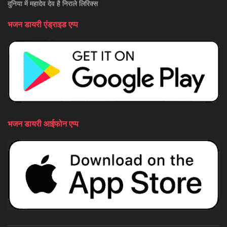
दुनिया में महादेव देव है निराले लिरिक्स
भजन डायरी एंड्राइड एप्प
भजन डायरी आईफोन एप्प