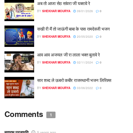
अब तो आजा सेठ सांवरा जी घबरावे रे
BY
SHEKHAR MOURYA
09/01/2026
0
सखी री मैं तो जाऊंगी बाबा के पास रामदेवजी भजन
BY
SHEKHAR MOURYA
20/05/2020
0
आव आव अजमल जी रा लाला भक्त बुलावे रे
BY
SHEKHAR MOURYA
02/11/2024
0
सार शब्द ले ऊबरो कबीर राजस्थानी भजन लिरिक्स
BY
SHEKHAR MOURYA
03/06/2022
0
Comments
1
मगाराम प्रजापति
5 years ago