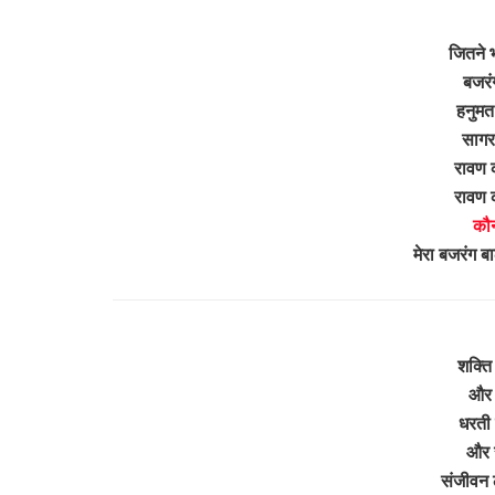
जितने भ
बजरंग
हनुमत
सागर
रावण 
रावण 
कौन
मेरा बजरंग ब
शक्ति
और म
धरती 
और र
संजीवन