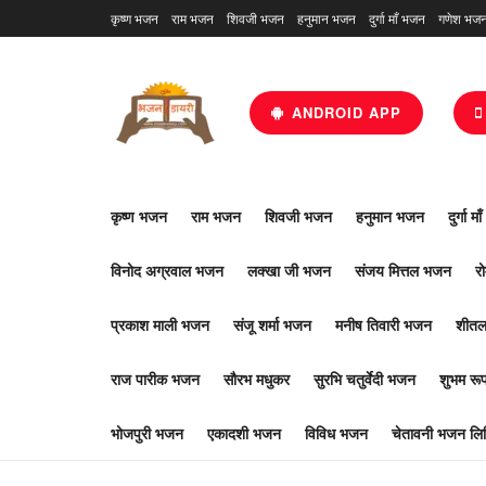
कृष्ण भजन
राम भजन
शिवजी भजन
हनुमान भजन
दुर्गा माँ भजन
गणेश भज
ANDROID APP
कृष्ण भजन
राम भजन
शिवजी भजन
हनुमान भजन
दुर्गा म
विनोद अग्रवाल भजन
लक्खा जी भजन
संजय मित्तल भजन
र
प्रकाश माली भजन
संजू शर्मा भजन
मनीष तिवारी भजन
शीतल
राज पारीक भजन
सौरभ मधुकर
सुरभि चतुर्वेदी भजन
शुभम र
भोजपुरी भजन
एकादशी भजन
विविध भजन
चेतावनी भजन लिर