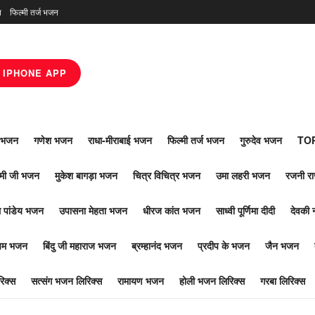
न
फिल्मी तर्ज भजन
IPHONE APP
ाँ भजन
गणेश भजन
राधा-मीराबाई भजन
फिल्मी तर्ज भजन
गुरुदेव भजन
TOP
ोमी जी भजन
मुकेश बागड़ा भजन
चित्र विचित्र भजन
उमा लहरी भजन
रजनी र
 पांडेय भजन
उपासना मेहता भजन
धीरज कांत भजन
साध्वी पूर्णिमा दीदी
देवकी 
ूपम भजन
बिंदु जी महाराज भजन
ब्रम्हानंद भजन
प्रदीप के भजन
जैन भजन
िक्स
सत्संग भजन लिरिक्स
रामायण भजन
होली भजन लिरिक्स
गरबा लिरिक्स