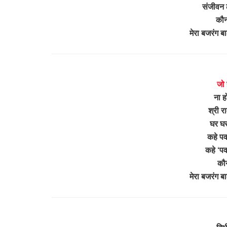
संजीवन
कौन
मेरा बजरंग ब
जो
ना ह
श्री र
घर घर
कहे पव
कहे ‘पव
कौ
मेरा बजरंग ब