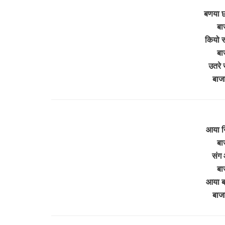
बणया छ
बा
कियो 
बा
उतरे 
बाज
आया न
बा
संग 
बा
आया ब्
बाज