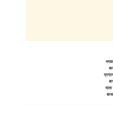
भगवा
बा
प्रगट
बा
माता 
बाज