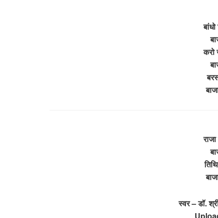
बांधो
बा
करो 
बा
बरस
बाज
राजा
बा
तिथि
बाज
स्वर – डॉ. श्
Uploa