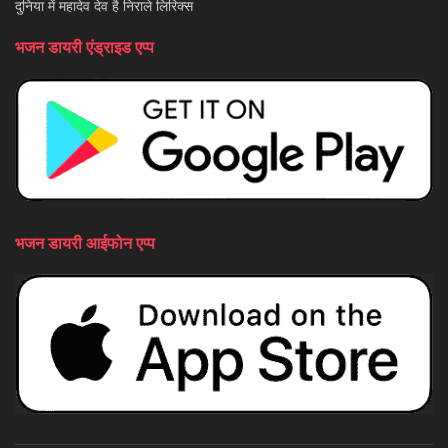
दुनिया में महादेव देव है निराले लिरिक्स
भजन डायरी एंड्राइड एप्प
भजन डायरी आईफोन एप्प