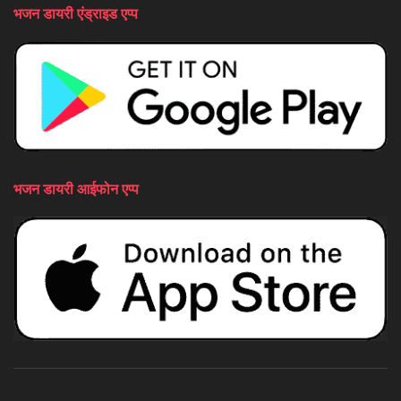
भजन डायरी एंड्राइड एप्प
भजन डायरी आईफोन एप्प