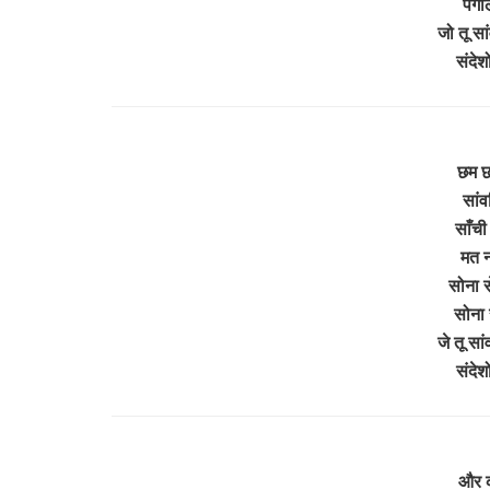
पगलि
जो तू सा
संदेश
छम छ
सांवर
साँची 
मत न
सोना से
सोना स
जे तू सा
संदेश
और क