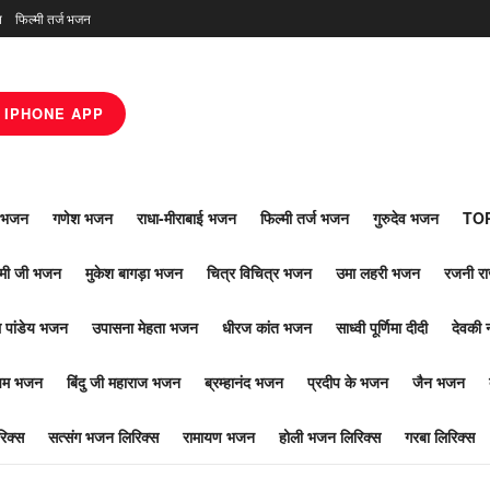
न
फिल्मी तर्ज भजन
IPHONE APP
ाँ भजन
गणेश भजन
राधा-मीराबाई भजन
फिल्मी तर्ज भजन
गुरुदेव भजन
TOP
ोमी जी भजन
मुकेश बागड़ा भजन
चित्र विचित्र भजन
उमा लहरी भजन
रजनी र
 पांडेय भजन
उपासना मेहता भजन
धीरज कांत भजन
साध्वी पूर्णिमा दीदी
देवकी 
ूपम भजन
बिंदु जी महाराज भजन
ब्रम्हानंद भजन
प्रदीप के भजन
जैन भजन
िक्स
सत्संग भजन लिरिक्स
रामायण भजन
होली भजन लिरिक्स
गरबा लिरिक्स