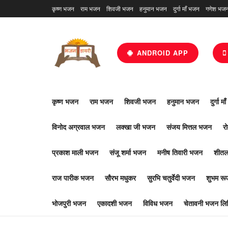
कृष्ण भजन
राम भजन
शिवजी भजन
हनुमान भजन
दुर्गा माँ भजन
गणेश भज
ANDROID APP
कृष्ण भजन
राम भजन
शिवजी भजन
हनुमान भजन
दुर्गा म
विनोद अग्रवाल भजन
लक्खा जी भजन
संजय मित्तल भजन
र
प्रकाश माली भजन
संजू शर्मा भजन
मनीष तिवारी भजन
शीतल
राज पारीक भजन
सौरभ मधुकर
सुरभि चतुर्वेदी भजन
शुभम र
भोजपुरी भजन
एकादशी भजन
विविध भजन
चेतावनी भजन लिर