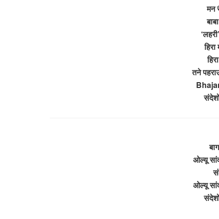
मन र
बाबा
‘लहरी
हिरा 
हिरा
तने पहराऊ
Bhajan
संदेश
बाग
ओल्यू सां
सं
ओल्यू सां
संदेश