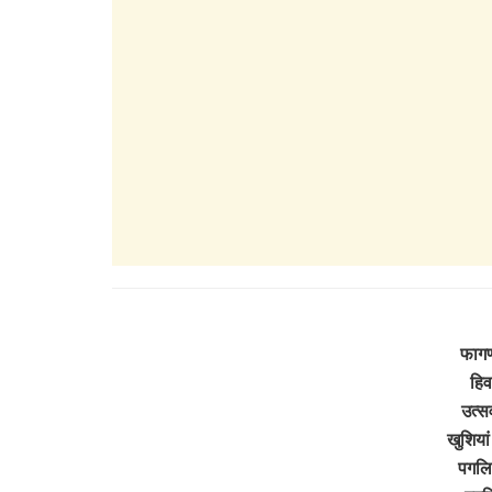
फागण
हिवड़
उत्स
खुशियां
पगलिय