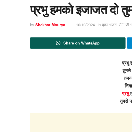
प्रभु हमको इजाजत दो तुम
by
Shekhar Mourya
10/10/2024
in
कृष्ण भजन
,
रोमी जी
Share on WhatsApp
प्रभु
तुमसे
तमन्न
निगा
प्रभु
ह
तुमसे 