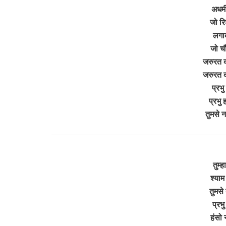
अधर्
जो रि
लगाक
जो च
जरुरत क
जरुरत क
प्रभु
प्रभु
तुमसे 
तुम्ह
श्याम 
तुमसे 
प्रभु
हंसो 