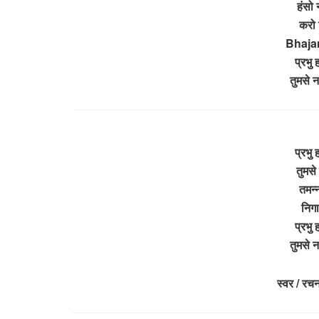
हंसो 
करो 
Bhajan
प्रभु
तुमसे 
प्रभु
तुमसे
तमन्न
निगा
प्रभु
तुमसे 
स्वर / रच