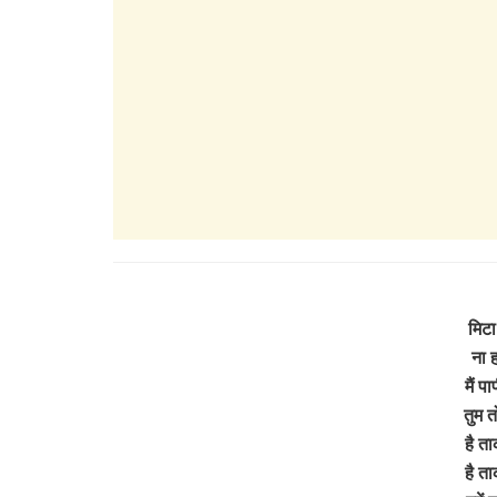
मिटा 
ना ह
मैं पा
तुम त
है ता
है ता