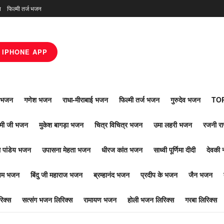
न
फिल्मी तर्ज भजन
IPHONE APP
ाँ भजन
गणेश भजन
राधा-मीराबाई भजन
फिल्मी तर्ज भजन
गुरुदेव भजन
TOP
ोमी जी भजन
मुकेश बागड़ा भजन
चित्र विचित्र भजन
उमा लहरी भजन
रजनी र
 पांडेय भजन
उपासना मेहता भजन
धीरज कांत भजन
साध्वी पूर्णिमा दीदी
देवकी 
ूपम भजन
बिंदु जी महाराज भजन
ब्रम्हानंद भजन
प्रदीप के भजन
जैन भजन
िक्स
सत्संग भजन लिरिक्स
रामायण भजन
होली भजन लिरिक्स
गरबा लिरिक्स