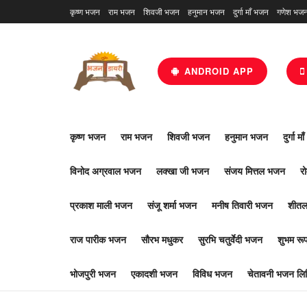
कृष्ण भजन
राम भजन
शिवजी भजन
हनुमान भजन
दुर्गा माँ भजन
गणेश भज
ANDROID APP
कृष्ण भजन
राम भजन
शिवजी भजन
हनुमान भजन
दुर्गा म
विनोद अग्रवाल भजन
लक्खा जी भजन
संजय मित्तल भजन
र
प्रकाश माली भजन
संजू शर्मा भजन
मनीष तिवारी भजन
शीतल
राज पारीक भजन
सौरभ मधुकर
सुरभि चतुर्वेदी भजन
शुभम र
भोजपुरी भजन
एकादशी भजन
विविध भजन
चेतावनी भजन लिर