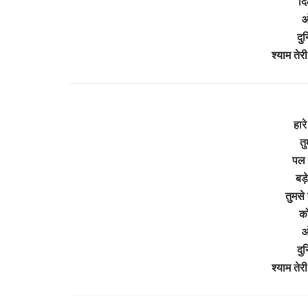
दि
ओ
दुन
श्याम तेर
हारे
तु
पल म
बड़
तुमसे 
को
ओ
दुन
श्याम तेर