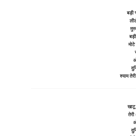
बड़ी 
लील
मुस
बड़ी
मोटे 
ओ
दुन
श्याम तेर
खाटू
तेरी
ओ
दुन