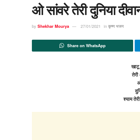
ओ सांवरे तेरी दुनिया दीव
by
Shekhar Mourya
27/01/2021
in
कृष्ण भजन
Share on WhatsApp
खाटू
तेरी
ओ
दुन
श्याम तेर