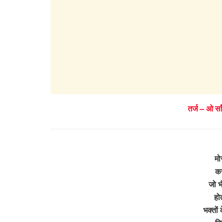
तर्ज – ओ साँ
मो
कर
जो भ
हो
भक्तों 