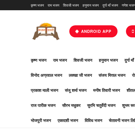
कृष्ण भजन
राम भजन
शिवजी भजन
हनुमान भजन
दुर्गा माँ भजन
गणेश भज
ANDROID APP
कृष्ण भजन
राम भजन
शिवजी भजन
हनुमान भजन
दुर्गा म
विनोद अग्रवाल भजन
लक्खा जी भजन
संजय मित्तल भजन
र
प्रकाश माली भजन
संजू शर्मा भजन
मनीष तिवारी भजन
शीतल
राज पारीक भजन
सौरभ मधुकर
सुरभि चतुर्वेदी भजन
शुभम र
भोजपुरी भजन
एकादशी भजन
विविध भजन
चेतावनी भजन लिर