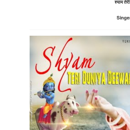
श्याम तेर
Singe