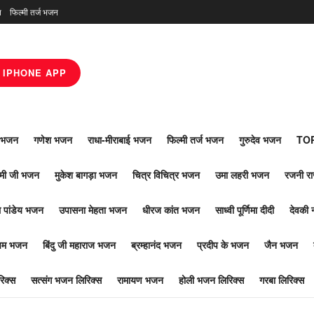
न
फिल्मी तर्ज भजन
IPHONE APP
ाँ भजन
गणेश भजन
राधा-मीराबाई भजन
फिल्मी तर्ज भजन
गुरुदेव भजन
TOP
ोमी जी भजन
मुकेश बागड़ा भजन
चित्र विचित्र भजन
उमा लहरी भजन
रजनी र
 पांडेय भजन
उपासना मेहता भजन
धीरज कांत भजन
साध्वी पूर्णिमा दीदी
देवकी 
ूपम भजन
बिंदु जी महाराज भजन
ब्रम्हानंद भजन
प्रदीप के भजन
जैन भजन
िक्स
सत्संग भजन लिरिक्स
रामायण भजन
होली भजन लिरिक्स
गरबा लिरिक्स