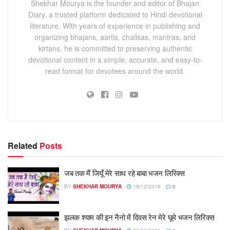
Shekhar Mourya is the founder and editor of Bhajan
Diary, a trusted platform dedicated to Hindi devotional
literature. With years of experience in publishing and
organizing bhajans, aartis, chalisas, mantras, and
kirtans, he is committed to preserving authentic
devotional content in a simple, accurate, and easy-to-
read format for devotees around the world.
Related
Posts
जब तक मैं जियूँ मेरे साथ रहे बाबा भजन लिरिक्स
BY
SHEKHAR MOURYA
19/12/2019
0
झलक श्याम की इन नैनो में दिवस रेन मेरे घूमे भजन लिरिक्स