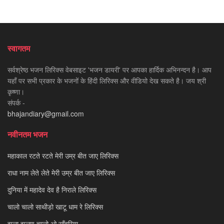
स्वागतम
सर्वश्रेष्ठ भजन लिरिक्स वेबसाइट 'भजन डायरी' पर आपका हार्दिक अभिनन्दन है। आप
यहाँ पर सभी प्रकार के भजनों के हिंदी लिरिक्स और वीडियो देख सकते है। जय श्री
कृष्णा।
संपर्क -
bhajandiary@gmail.com
नवीनतम भजन
महाकाल रटते रटते मेरी उम्र बीत जाए लिरिक्स
राधा नाम लेते लेते मेरी उम्र बीत जाए लिरिक्स
दुनिया में महादेव देव है निराले लिरिक्स
चालो चालो साथीड़ो खाटू धाम रे लिरिक्स
झूला झूलण चालो ओ साँवरिया