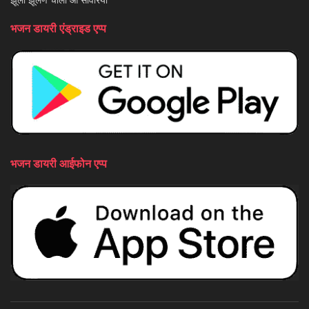
भजन डायरी एंड्राइड एप्प
भजन डायरी आईफोन एप्प