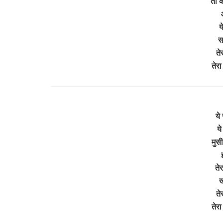
तो क
य
स
ते
तेर
ये
ये
मुसी
तेर
ख
ते
तेर