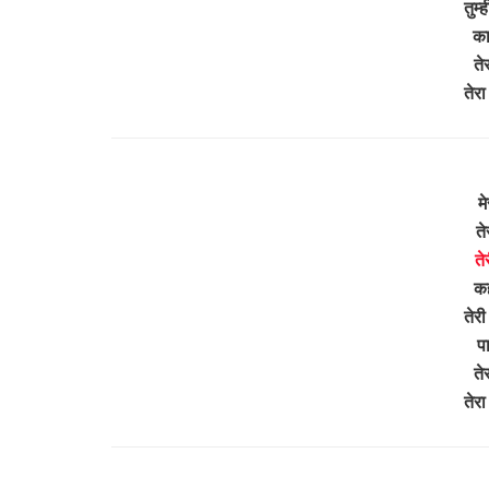
तुम्
का
ते
तेर
म
ते
ते
कह
तेरी
प
ते
तेर