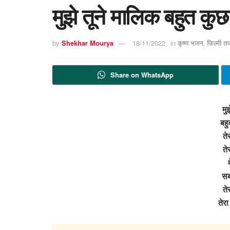
मुझे तूने मालिक बहुत कु
by
Shekhar Mourya
18/11/2022
in
कृष्ण भजन
,
फिल्मी त
Share on WhatsApp
मु
बहु
ते
ते
सब
ते
तेर