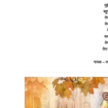
मु
बहु
ते
ते
सब
ते
तेर
गायक – पप्