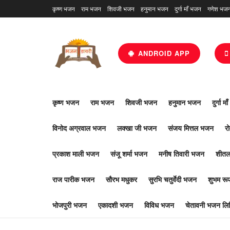
कृष्ण भजन
राम भजन
शिवजी भजन
हनुमान भजन
दुर्गा माँ भजन
गणेश भज
ANDROID APP
कृष्ण भजन
राम भजन
शिवजी भजन
हनुमान भजन
दुर्गा म
विनोद अग्रवाल भजन
लक्खा जी भजन
संजय मित्तल भजन
र
प्रकाश माली भजन
संजू शर्मा भजन
मनीष तिवारी भजन
शीतल
राज पारीक भजन
सौरभ मधुकर
सुरभि चतुर्वेदी भजन
शुभम र
भोजपुरी भजन
एकादशी भजन
विविध भजन
चेतावनी भजन लिर