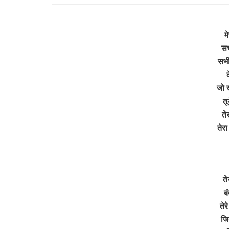
म
सभ
सभी
जो 
तू
ते
तेर
ते
ब
तेर
जिन