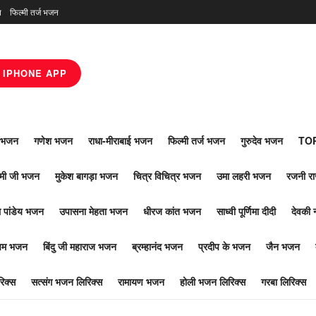
न
फिल्मी तर्ज भजन
IPHONE APP
ाँ भजन
गणेश भजन
राधा-मीराबाई भजन
फिल्मी तर्ज भजन
गुरुदेव भजन
TOP
ोमी जी भजन
मुकेश बागड़ा भजन
चित्र विचित्र भजन
उमा लहरी भजन
रजनी र
 पांडेय भजन
उपासना मेहता भजन
धीरज कांत भजन
साध्वी पूर्णिमा दीदी
देवकी 
ूपम भजन
बिंदु जी महाराज भजन
ब्रम्हानंद भजन
प्रदीप के भजन
जैन भजन
िक्स
सत्संग भजन लिरिक्स
रामायण भजन
होली भजन लिरिक्स
गरबा लिरिक्स