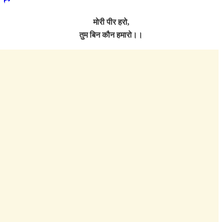
मोरी पीर हरो,
तुम बिन कौन हमारो।।