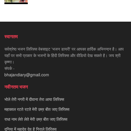
स्वागतम
सर्वश्रेष्ठ भजन लिरिक्स वेबसाइट 'भजन डायरी' पर आपका हार्दिक अभिनन्दन है। आप
यहाँ पर सभी प्रकार के भजनों के हिंदी लिरिक्स और वीडियो देख सकते है। जय श्री
कृष्णा।
संपर्क -
bhajandiary@gmail.com
नवीनतम भजन
भोले तेरी नगरी में दीवाना तेरा आया लिरिक्स
महाकाल रटते रटते मेरी उम्र बीत जाए लिरिक्स
राधा नाम लेते लेते मेरी उम्र बीत जाए लिरिक्स
दुनिया में महादेव देव है निराले लिरिक्स