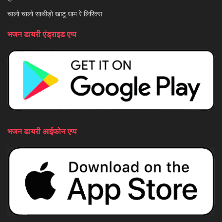
चालो चालो साथीड़ो खाटू धाम रे लिरिक्स
भजन डायरी एंड्राइड एप्प
भजन डायरी आईफोन एप्प