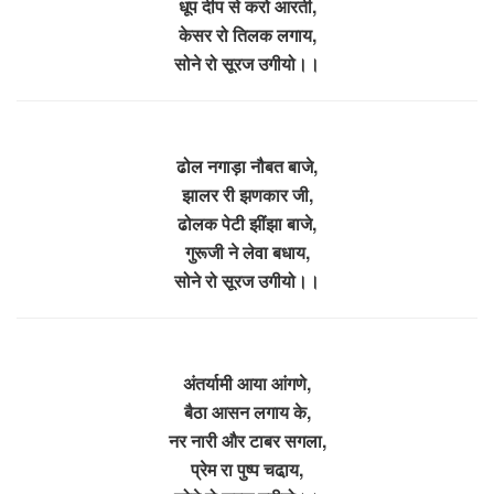
धूप दीप से करो आरती,
केसर रो तिलक लगाय,
सोने रो सूरज उगीयो।।
ढोल नगाड़ा नौबत बाजे,
झालर री झणकार जी,
ढोलक पेटी झींझा बाजे,
गुरूजी ने लेवा बधाय,
सोने रो सूरज उगीयो।।
अंतर्यामी आया आंगणे,
बैठा आसन लगाय के,
नर नारी और टाबर सगला,
प्रेम रा पुष्प चढा़य,