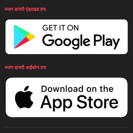
भजन डायरी एंड्राइड एप्प
भजन डायरी आईफोन एप्प