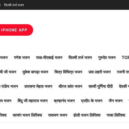
न
फिल्मी तर्ज भजन
IPHONE APP
ाँ भजन
गणेश भजन
राधा-मीराबाई भजन
फिल्मी तर्ज भजन
गुरुदेव भजन
TOP
ोमी जी भजन
मुकेश बागड़ा भजन
चित्र विचित्र भजन
उमा लहरी भजन
रजनी र
 पांडेय भजन
उपासना मेहता भजन
धीरज कांत भजन
साध्वी पूर्णिमा दीदी
देवकी 
ूपम भजन
बिंदु जी महाराज भजन
ब्रम्हानंद भजन
प्रदीप के भजन
जैन भजन
िक्स
सत्संग भजन लिरिक्स
रामायण भजन
होली भजन लिरिक्स
गरबा लिरिक्स