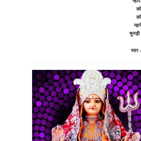
म्हा
को
को
म्ह
चुनड़ी
स्वर