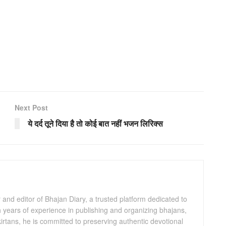
Next Post
ये दर्द तूने दिया है तो कोई बात नहीं भजन लिरिक्स
and editor of Bhajan Diary, a trusted platform dedicated to
th years of experience in publishing and organizing bhajans,
kirtans, he is committed to preserving authentic devotional