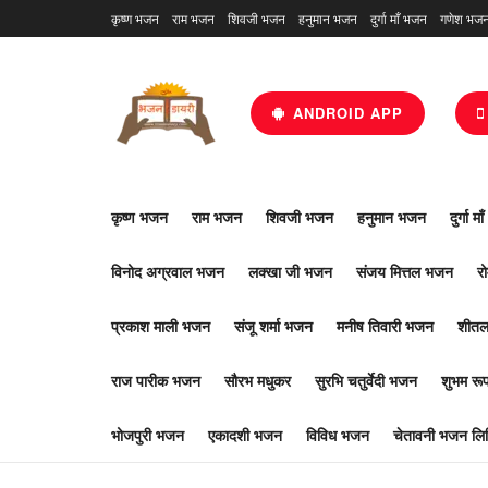
कृष्ण भजन
राम भजन
शिवजी भजन
हनुमान भजन
दुर्गा माँ भजन
गणेश भज
ANDROID APP
कृष्ण भजन
राम भजन
शिवजी भजन
हनुमान भजन
दुर्गा म
विनोद अग्रवाल भजन
लक्खा जी भजन
संजय मित्तल भजन
र
प्रकाश माली भजन
संजू शर्मा भजन
मनीष तिवारी भजन
शीतल
राज पारीक भजन
सौरभ मधुकर
सुरभि चतुर्वेदी भजन
शुभम र
भोजपुरी भजन
एकादशी भजन
विविध भजन
चेतावनी भजन लिर