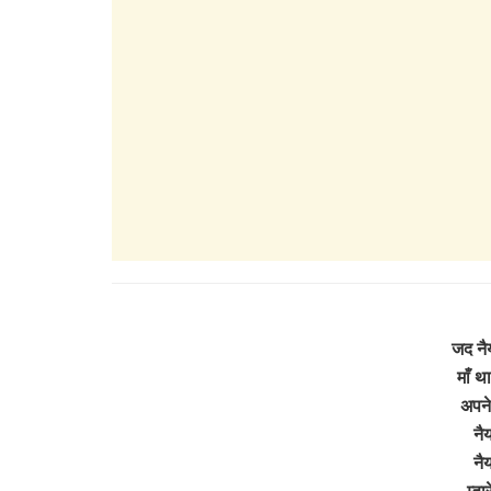
जद नै
माँ थ
अपने
नै
नै
म्ह