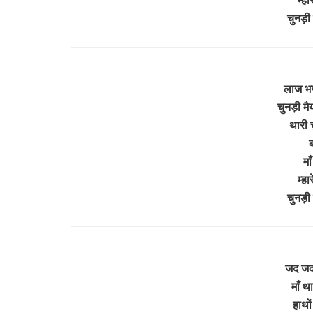
चुनड़ी
लाज भग
चुनड़ी मै
थारी 
ब
मा
म्ह
चुनड़ी
जद जद 
माँ थ
हाथों