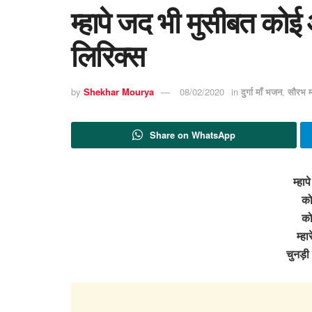
म्हापे जद भी मुसीबत को
लिरिक्स
by
Shekhar Mourya
08/02/2020
in
दुर्गा माँ भजन
,
सौरभ 
Share on WhatsApp
म्हा
को
को
म्ह
चुनड़ी