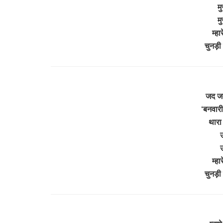
म
म
म्ह
चुनड़ी
जद जद 
‘बनवारी
थारा 
उ
उ
म्ह
चुनड़ी